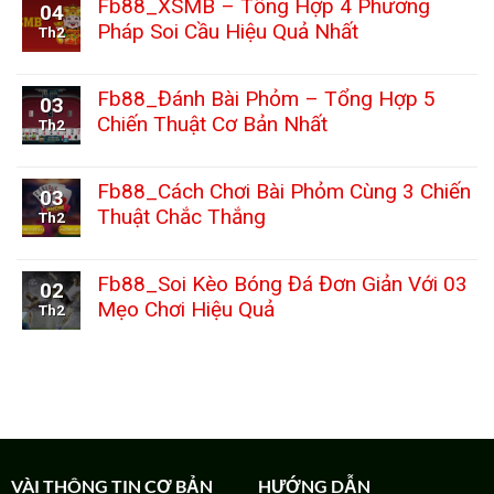
bình
Fb88_XSMB – Tổng Hợp 4 Phương
04
luận
Pháp Soi Cầu Hiệu Quả Nhất
Th2
ở
Fb88_XS
Không
Hôm
có
Nay
bình
Fb88_Đánh Bài Phỏm – Tổng Hợp 5
03
–
luận
Chiến Thuật Cơ Bản Nhất
Soi
Th2
ở
Cầu
Fb88_XSMB
Không
Xổ
–
có
Số
Tổng
bình
Fb88_Cách Chơi Bài Phỏm Cùng 3 Chiến
03
Ba
Hợp
luận
Miền
Thuật Chắc Thắng
4
Th2
ở
Cực
Phương
Fb88_Đánh
Không
Chính
Pháp
Bài
có
Xác
Soi
Phỏm
bình
Fb88_Soi Kèo Bóng Đá Đơn Giản Với 03
02
Cầu
–
luận
Hiệu
Mẹo Chơi Hiệu Quả
Tổng
Th2
ở
Quả
Hợp
Fb88_Cách
Không
Nhất
5
Chơi
có
Chiến
Bài
bình
Thuật
Phỏm
luận
Cơ
Cùng
ở
Bản
3
Fb88_Soi
Nhất
Chiến
Kèo
Thuật
Bóng
Chắc
Đá
VÀI THÔNG TIN CƠ BẢN
HƯỚNG DẪN
Thắng
Đơn