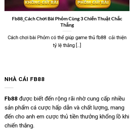
Fb88_Cách Chơi Bài Phỏm Cùng 3 Chiến Thuật Chắc
Thắng
Cách chơi bài Phỏm có thể giúp game thủ fb88 cải thiện
tỷ lệ thắng [...]
NHÀ CÁI FB88
Fb88
được biết đến rộng rãi nhờ cung cấp nhiều
sản phẩm cá cược hấp dẫn và chất lượng, mang
đến cho anh em cược thủ tiền thưởng khổng lồ khi
chiến thắng.