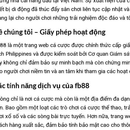
ững nhà cái hàng đầu tại Việt Nam. Sự xuất hiện của c
iết bị di động đã thúc đẩy sân chơi liên tục cập nhật 
ng lại cho người chơi những trải nghiệm độc đáo và tố
ề chúng tôi – Giấy phép hoạt động
88 là một trang web cá cược được chính thức cấp gi
ch Philippines và được kiểm soát bởi Cơ quan Giám s
y không chỉ đảm bảo sự minh bạch mà còn chứng minh 
o người chơi niềm tin và an tâm khi tham gia các hoạt
c tính năng dịch vụ của fb88
ông chỉ là nơi cá cược mà còn là một địa điểm đa dạng
n. Bao gồm một loạt các trò chơi cá cược thể thao, trả
ơi xổ số và các sòng bài trực tuyến. Hơn nữa, trang we
ách hàng xuất sắc, đảm bảo tính bảo mật cao cho thông