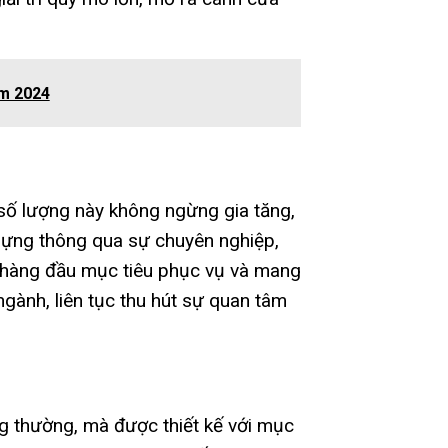
ăm 2024
à số lượng này không ngừng gia tăng,
 dựng thông qua sự chuyên nghiệp,
n hàng đầu mục tiêu phục vụ và mang
ngành, liên tục thu hút sự quan tâm
g thường, mà được thiết kế với mục