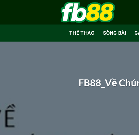
Bỏ
qua
nội
dung
THỂ THAO
SÒNG BÀI
G
FB88_Về Chúng