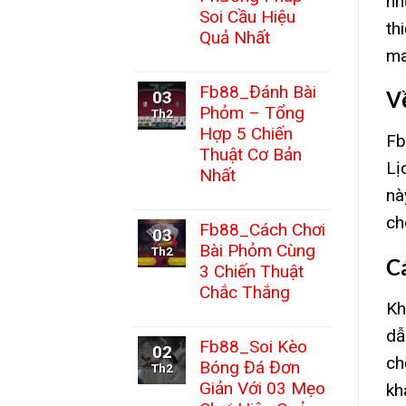
nh
Hôm
Soi Cầu Hiệu
Nay
th
Quả Nhất
–
Soi
ma
Không
Cầu
có
Xổ
bình
Fb88_Đánh Bài
V
03
Số
luận
Ba
Phỏm – Tổng
Th2
ở
Miền
Hợp 5 Chiến
Fb88_XSMB
Fb
Cực
–
Thuật Cơ Bản
Chính
Tổng
Lị
Xác
Nhất
Hợp
4
nà
Không
Phương
có
Pháp
ch
bình
Fb88_Cách Chơi
03
Soi
luận
Cầu
Bài Phỏm Cùng
Th2
ở
Cá
Hiệu
3 Chiến Thuật
Fb88_Đánh
Quả
Bài
Chắc Thắng
Nhất
Phỏm
Kh
–
Không
Tổng
có
dẫ
Hợp
bình
Fb88_Soi Kèo
02
5
luận
ch
Bóng Đá Đơn
Th2
Chiến
ở
Thuật
Giản Với 03 Mẹo
Fb88_Cách
kh
Cơ
Chơi