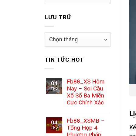
mục
LƯU TRỮ
Lưu
trữ
TIN TỨC HOT
Fb88_XS Hôm
04
Nay – Soi Cầu
Th2
Xổ Số Ba Miền
Cực Chính Xác
Không
Lị
có
bình
Fb88_XSMB –
04
luận
Kể
Tổng Hợp 4
Th2
ở
Phương Pháp
Fb88_XS