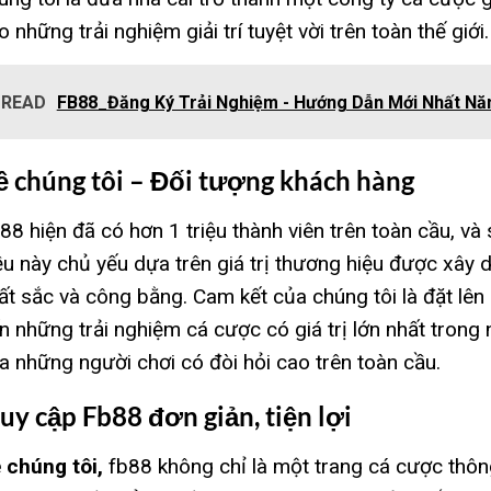
o những trải nghiệm giải trí tuyệt vời trên toàn thế giới.
READ
FB88_Đăng Ký Trải Nghiệm - Hướng Dẫn Mới Nhất N
ề chúng tôi – Đối tượng khách hàng
88 hiện đã có hơn 1 triệu thành viên trên toàn cầu, v
ều này chủ yếu dựa trên giá trị thương hiệu được xây
ất sắc và công bằng. Cam kết của chúng tôi là đặt lê
n những trải nghiệm cá cược có giá trị lớn nhất trong 
a những người chơi có đòi hỏi cao trên toàn cầu.
uy cập Fb88 đơn giản, tiện lợi
 chúng tôi,
fb88 không chỉ là một trang cá cược thôn