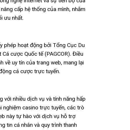
ông nghệ internet và sự tiến bộ của
và nâng cấp hệ thống của mình, nhằm
i ưu nhất.
ấy phép hoạt động bởi Tổng Cục Du
át Cá cược Quốc tế (PAGCOR). Điều
về uy tín của trang web, mang lại
 động cá cược trực tuyến.
 với nhiều dịch vụ và tính năng hấp
i nghiệm casino trực tuyến, các trò
b này tự hào với dịch vụ hỗ trợ
 tin cá nhân và quy trình thanh