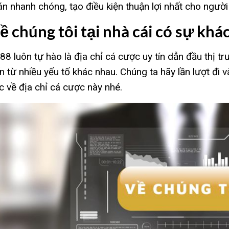
án nhanh chóng, tạo điều kiện thuận lợi nhất cho người
ề chúng tôi tại nhà cái có sự khác
88 luôn tự hào là địa chỉ cá cược uy tín dẫn đầu thị t
n từ nhiều yếu tố khác nhau. Chúng ta hãy lần lượt đi v
c về địa chỉ cá cược này nhé.