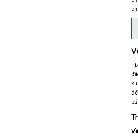
ch
V
Fb
đi
xu
đế
củ
Tr
Về