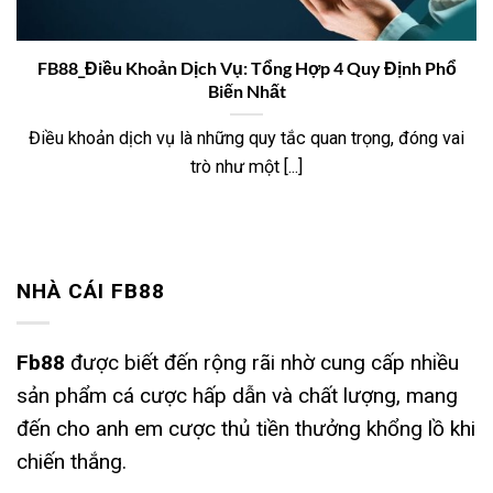
FB88_Điều Khoản Dịch Vụ: Tổng Hợp 4 Quy Định Phổ
Biến Nhất
Điều khoản dịch vụ là những quy tắc quan trọng, đóng vai
trò như một [...]
NHÀ CÁI FB88
Fb88
được biết đến rộng rãi nhờ cung cấp nhiều
sản phẩm cá cược hấp dẫn và chất lượng, mang
đến cho anh em cược thủ tiền thưởng khổng lồ khi
chiến thắng.