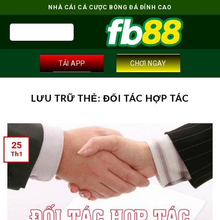
Bỏ
NHÀ CÁI CÁ CƯỢC BÓNG ĐÁ ĐỈNH CAO
qua
nội
dung
TẢI APP
CHƠI NGAY
LƯU TRỮ THẺ:
ĐỐI TÁC HỢP TÁC
25
Th1