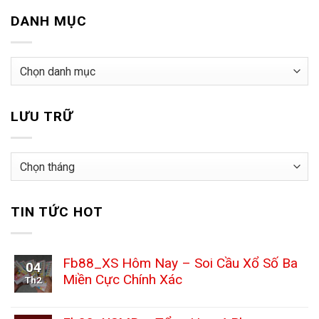
DANH MỤC
Danh
mục
LƯU TRỮ
Lưu
trữ
TIN TỨC HOT
Fb88_XS Hôm Nay – Soi Cầu Xổ Số Ba
04
Miền Cực Chính Xác
Th2
Không
có