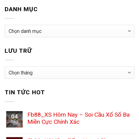
DANH MỤC
Danh
mục
LƯU TRỮ
Lưu
trữ
TIN TỨC HOT
Fb88_XS Hôm Nay – Soi Cầu Xổ Số Ba
04
Miền Cực Chính Xác
Th2
Không
có